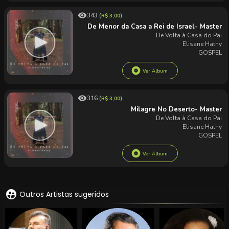
supervised_user_circle
Outros Artistas sugeridos