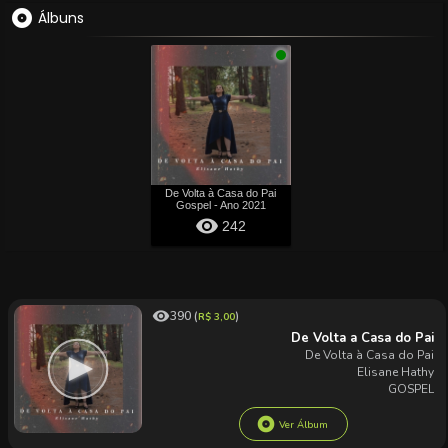
album
Álbuns
De Volta à Casa do Pai
Gospel - Ano 2021
visibility
242