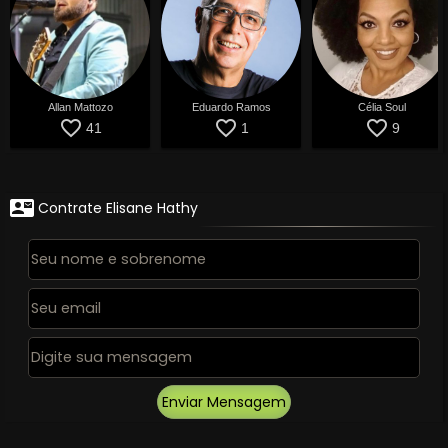
Allan Mattozo
Eduardo Ramos
Célia Soul
favorite_border
favorite_border
favorite_border
41
1
9
contact_mail
Contrate Elisane Hathy
Enviar Mensagem