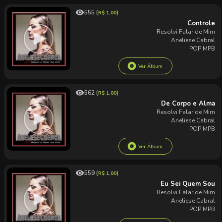
remove_red_eye
555 (
)
R$ 1,00
Controle
Resolvi Falar de Mim
Aneliese Cabral
POP MPB
album
Ver Álbum
remove_red_eye
562 (
)
R$ 1,00
De Corpo e Alma
Resolvi Falar de Mim
Aneliese Cabral
POP MPB
album
Ver Álbum
remove_red_eye
559 (
)
R$ 1,00
Eu Sei Quem Sou
Resolvi Falar de Mim
Aneliese Cabral
POP MPB